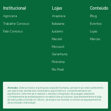
Institucional
Lojas
Conteúdo
Agrocana
Arapiraca
Blog
Trabalhe Conosco
Itabaiana
Eventos
Fale Conosco
Juazeiro
Lojas
Maceió
Marcas
Mossoró
Garanhuns
Petrolina
Rio Real
Atenção:
Este produto é perigoso à saúde humana, animal e ao meio ambiente;
uso agrícola; venda sob receituário agronômico; consulte sempre um
agrônomo; informe-se e realize o manejo integrado de pragas; descarte
corretamente as embalagens e os restos dos produtos; leia atentamente e siga
as instruções contida no rótulo, na bula e na receita; e utilize os equipamentos
de proteção individual.