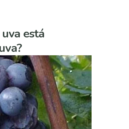
 uva está
uva?