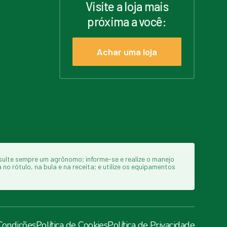
Visite a loja mais
próxima a você:
Achar uma loja
sulte sempre um agrônomo; informe-se e realize o manejo
o rótulo, na bula e na receita; e utilize os equipamentos
Condições
Política de Cookies
Política de Privacidade