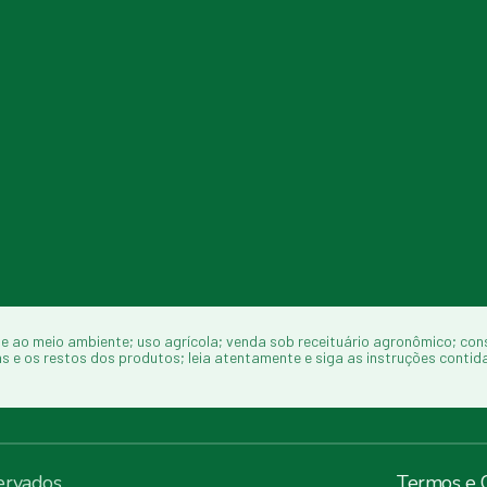
e ao meio ambiente; uso agrícola; venda sob receituário agronômico; con
 os restos dos produtos; leia atentamente e siga as instruções contida n
ervados.
Termos e 