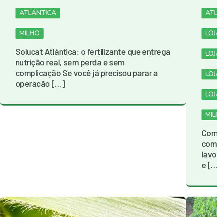
ATLÁNTICA
AT
MILHO
LO
Solucat Atlántica: o fertilizante que entrega
LO
nutrição real, sem perda e sem
complicação Se você já precisou parar a
LOJ
operação […]
LOJ
MI
Como
com 
lavo
e [