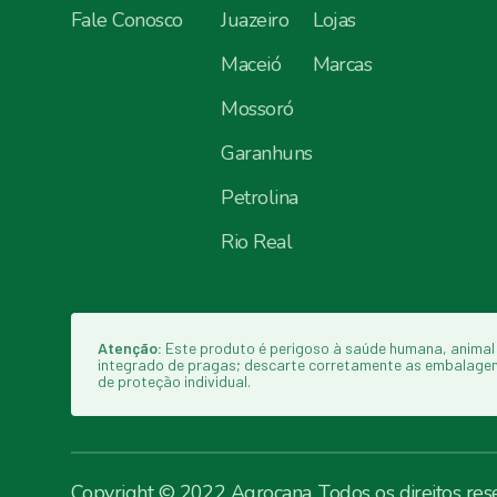
Fale Conosco
Juazeiro
Lojas
Maceió
Marcas
Mossoró
Garanhuns
Petrolina
Rio Real
Atenção:
Este produto é perigoso à saúde humana, animal 
integrado de pragas; descarte corretamente as embalagens e
de proteção individual.
Copyright © 2022 Agrocana. Todos os direitos res