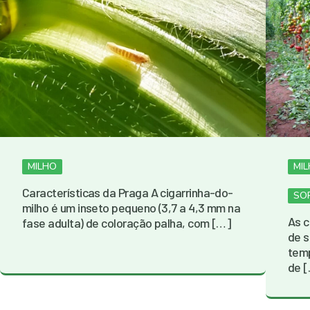
MILHO
MI
Características da Praga A cigarrinha-do-
SO
milho é um inseto pequeno (3,7 a 4,3 mm na
As c
fase adulta) de coloração palha, com […]
de s
temp
de 