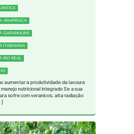
LÁNTICA
JA ARAPIRACA
JA GARANHUNS
A ITABAIANA
A RIO REAL
LHO
 aumentar a produtividade da lavoura
manejo nutricional integrado Se a sua
ura sofre com veranicos, alta radiação
…]