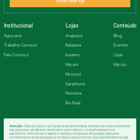
Achar uma loja
Institucional
Lojas
Conteúdo
Agrocana
Arapiraca
Blog
Trabalhe Conosco
Itabaiana
Eventos
Fale Conosco
Juazeiro
Lojas
Maceió
Marcas
Mossoró
Garanhuns
Petrolina
Rio Real
Atenção:
Este produto é perigoso à saúde humana, animal e ao meio ambiente;
uso agrícola; venda sob receituário agronômico; consulte sempre um
agrônomo; informe-se e realize o manejo integrado de pragas; descarte
corretamente as embalagens e os restos dos produtos; leia atentamente e siga