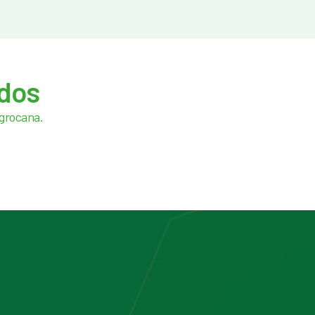
ados
Agrocana.