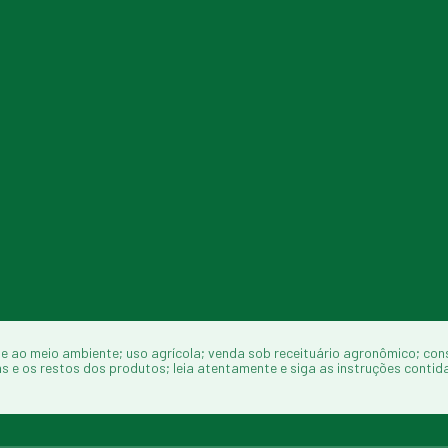
e ao meio ambiente; uso agrícola; venda sob receituário agronômico; con
 os restos dos produtos; leia atentamente e siga as instruções contida n