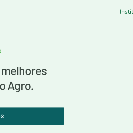
Insti
O
 melhores
o Agro.
OS