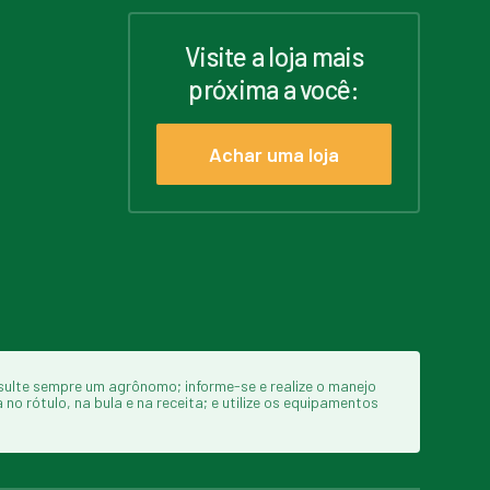
Visite a loja mais
próxima a você:
Achar uma loja
sulte sempre um agrônomo; informe-se e realize o manejo
o rótulo, na bula e na receita; e utilize os equipamentos