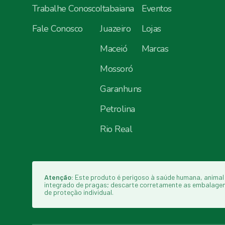
Trabalhe Conosco
Itabaiana
Eventos
Fale Conosco
Juazeiro
Lojas
Maceió
Marcas
Mossoró
Garanhuns
Petrolina
Rio Real
Atenção:
Este produto é perigoso à saúde humana, animal 
integrado de pragas; descarte corretamente as embalagens e
de proteção individual.